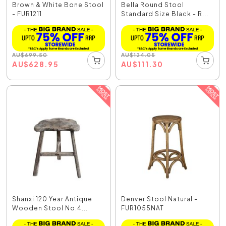
Brown & White Bone Stool
Bella Round Stool
- FUR1211
Standard Size Black - R...
AU
$
699.50
AU
$
124.05
AU
$
628.95
AU
$
111.30
Shanxi 120 Year Antique
Denver Stool Natural -
Wooden Stool No.4...
FUR1055NAT