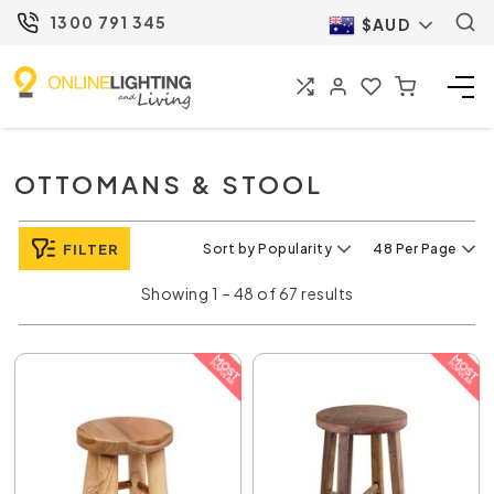
1300 791 345
$AUD
OTTOMANS & STOOL
FILTER
Sort by Popularity
48 Per Page
Showing 1 – 48 of 67 results