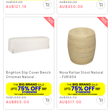
AU
$
153.00
AU
$
520.00
AU
$
121.15
AU
$
430.00
Brighton Slip Cover Bench
Nova Rattan Stool Natural
Ottoman Natural...
- FUR1454
AU
$
1,030.00
AU
$
352.70
AU
$
855.00
AU
$
317.00