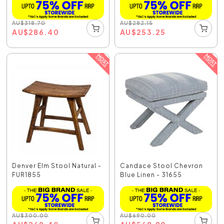
AU
$
318.70
AU
$
282.15
AU
$
286.40
AU
$
253.25
Denver Elm Stool Natural -
Candace Stool Chevron
FUR1855
Blue Linen - 31655
AU
$
300.00
AU
$
690.00