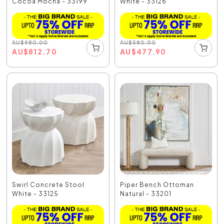
Cocoa Mocha - 33199
White - 33126
AU
$
980.00
AU
$
580.00
AU
$
812.70
AU
$
477.90
Swirl Concrete Stool
Piper Bench Ottoman
White - 33125
Natural - 33201