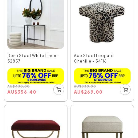
Demi Stool White Linen -
Ace Stool Leopard
32857
Chenille - 34116
AU
$
430.00
AU
$
330.00
AU
$
356.40
AU
$
269.00