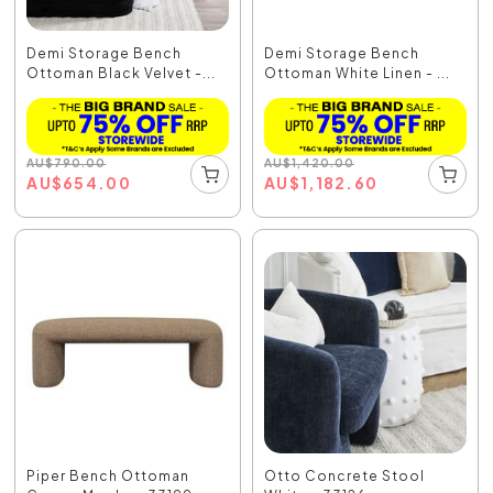
Demi Storage Bench
Demi Storage Bench
Ottoman Black Velvet -...
Ottoman White Linen - ...
AU
$
790.00
AU
$
1,420.00
AU
$
654.00
AU
$
1,182.60
Piper Bench Ottoman
Otto Concrete Stool