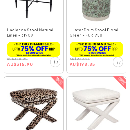
Hacienda Stool Natural
Hunter Drum Stool Floral
Linen - 31909
Green - FUR1958
AU
$
380.00
AU
$
220.95
AU
$
315.90
AU
$
198.85