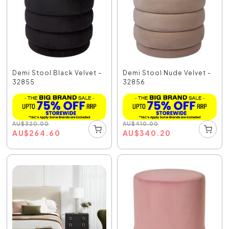
Demi Stool Black Velvet -
Demi Stool Nude Velvet -
32855
32856
AU
$
320.00
AU
$
410.00
AU
$
264.60
AU
$
340.20