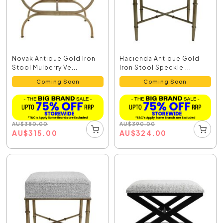
Novak Antique Gold Iron
Hacienda Antique Gold
Stool Mulberry Ve...
Iron Stool Speckle ...
Coming Soon
Coming Soon
AU
$
380.00
AU
$
390.00
AU
$
315.00
AU
$
324.00