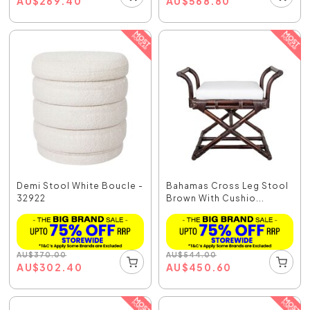
AU
$
269.40
AU
$
568.80
Demi Stool White Boucle -
Bahamas Cross Leg Stool
32922
Brown With Cushio...
AU
$
370.00
AU
$
544.00
AU
$
302.40
AU
$
450.60