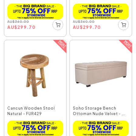
AU
$
360.00
AU
$
360.00
AU
$
299.70
AU
$
299.70
Cancun Wooden Stool
Soho Storage Bench
Natural - FUR429
Ottoman Nude Velvet - ...