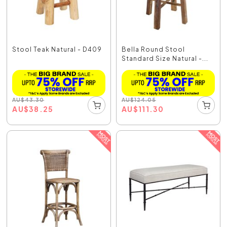
Stool Teak Natural - D409
Bella Round Stool
Standard Size Natural -...
AU
$
43.30
AU
$
124.05
AU
$
38.25
AU
$
111.30