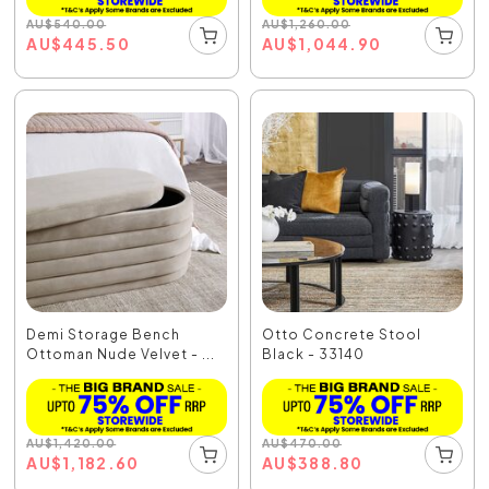
AU
$
540.00
AU
$
1,260.00
AU
$
445.50
AU
$
1,044.90
Demi Storage Bench
Otto Concrete Stool
Ottoman Nude Velvet - ...
Black - 33140
AU
$
1,420.00
AU
$
470.00
AU
$
1,182.60
AU
$
388.80