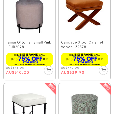
Tamar Ottoman Small Pink
Candace Stool Caramel
- FUR2078
Velvet - 32578
AU
$
345.05
AU
$
770.00
AU
$
310.20
AU
$
639.90