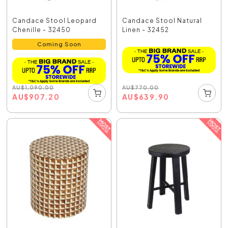
Candace Stool Leopard
Candace Stool Natural
Chenille - 32450
Linen - 32452
Coming Soon
AU
$
770.00
AU
$
1,090.00
AU
$
639.90
AU
$
907.20