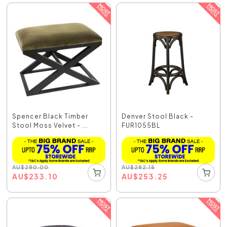
Spencer Black Timber
Denver Stool Black -
Stool Moss Velvet - ...
FUR1055BL
AU
$
280.00
AU
$
282.15
AU
$
233.10
AU
$
253.25