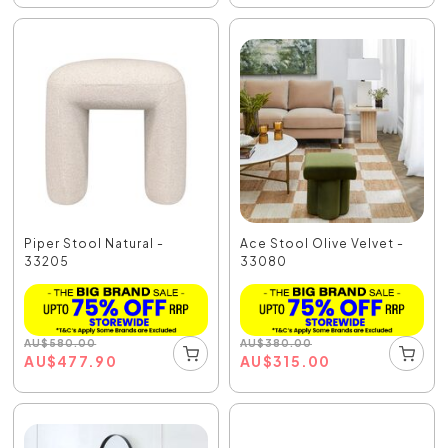
Piper Stool Natural -
Ace Stool Olive Velvet -
33205
33080
AU
$
580.00
AU
$
380.00
AU
$
477.90
AU
$
315.00