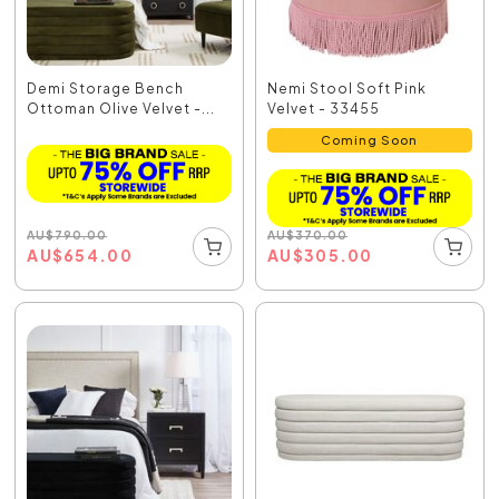
Demi Storage Bench
Nemi Stool Soft Pink
Ottoman Olive Velvet -...
Velvet - 33455
Coming Soon
AU
$
790.00
AU
$
370.00
AU
$
654.00
AU
$
305.00