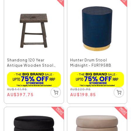
Shandong 120 Year
Hunter Drum Stool
Antique Wooden Stool
Midnight - FUR1958B
Na...
AU
$
441.95
AU
$
220.95
AU
$
397.75
AU
$
198.85