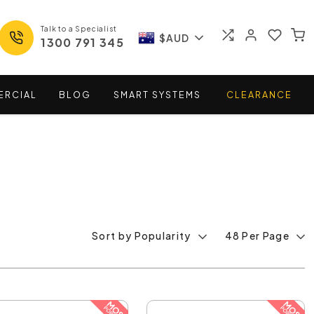
Talk to a Specialist
$AUD
1300 791 345
ERCIAL
BLOG
SMART
SYSTEMS
CLEARANCE
Sort by Popularity
48 Per Page