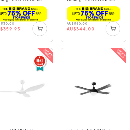
$
530.00
AU
$
560.00
U
$
359.95
AU
$
344.00