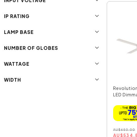
INPUT VOLTAGE
IP RATING
LAMP BASE
NUMBER OF GLOBES
WATTAGE
WIDTH
Revolutio
LED Dimmab
AU
$
650.00
AU
$
534.