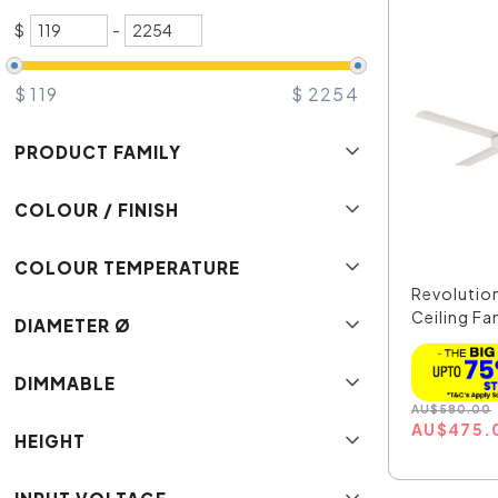
$
-
$
119
$
2254
PRODUCT FAMILY
COLOUR / FINISH
COLOUR TEMPERATURE
Revolutio
Ceiling Fan
DIAMETER Ø
DIMMABLE
AU
$
580.00
AU
$
475.
HEIGHT