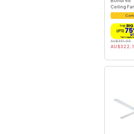
Bondi 48"
Ceiling Fan
Com
AU
$
391.00
AU
$
322.