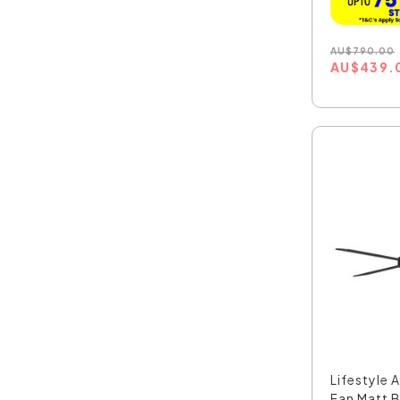
AU
$
790.00
AU
$
439.
Lifestyle 
Fan Matt B