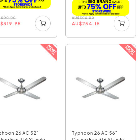
$
500.00
AU
$
306.00
U
$
319.95
AU
$
254.15
phoon 26 AC 52"
Typhoon 26 AC 56"
ling Fan 316 Stainle...
Ceiling Fan 316 Stainle...