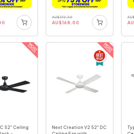
AU
$
210.00
AU
00
AU
$
168.00
A
AC 52" Ceiling
Next Creation V2 52" DC
Ty
lack -...
Ceiling Fan with ...
Cei