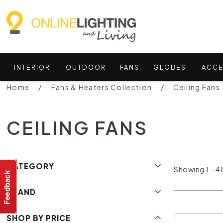
INTERIOR
OUTDOOR
FANS
GLOBES
ACCE
Home
Fans & Heaters Collection
Ceiling Fans
CEILING FANS
CATEGORY
Showing 1 – 48
BRAND
SHOP BY PRICE