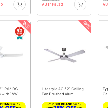
AU
$
240.00
AU
00
AU
$
195.32
A
2" IP66 DC
Lifestyle AC 52" Ceiling
Ty
n with 18W ...
Fan Brushed Alum...
Cei