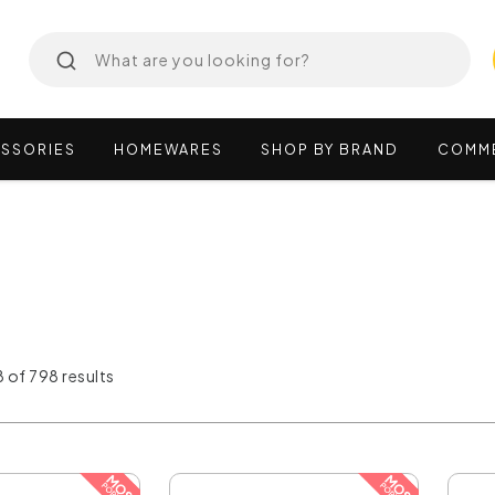
SSORIES
HOMEWARES
SHOP
BY
BRAND
COMM
 of 798 results