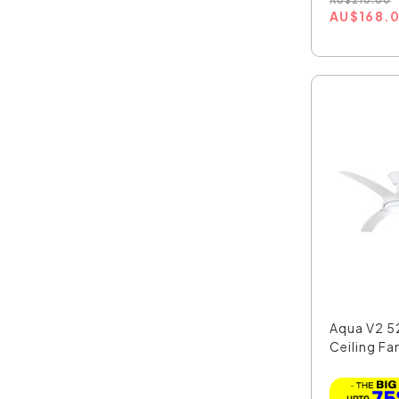
AU
$
210.00
AU
$
168.
Aqua V2 5
Ceiling Fa