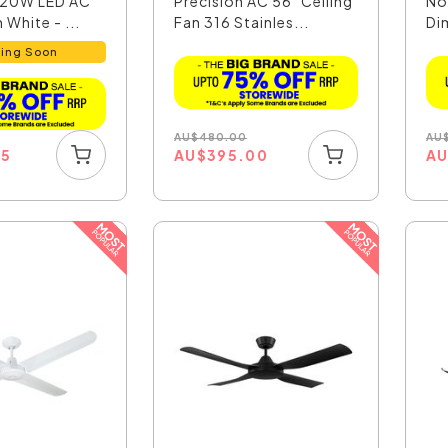
 20W LED AC
Precision AC 56" Ceiling
No
 White - ...
Fan 316 Stainles...
Di
Cei
ing Soon
AU
$
480.00
AU
AU
$
395.00
A
15