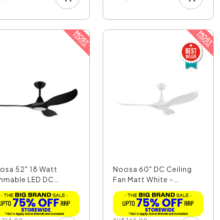
osa 52" 18 Watt
Noosa 60" DC Ceiling
mmable LED DC
Fan Matt White -
ling...
203373