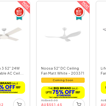
n 3 52" 24W
Noosa 52" DC Ceiling
Lif
le AC Ceil...
Fan Matt White - 203371
Fa
Coming Soon
AU
AU
$
663.00
82
A
AU
$
551.65