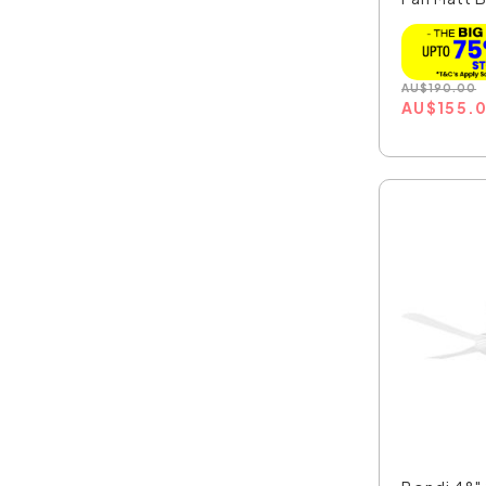
AU
$
190.00
AU
$
155.