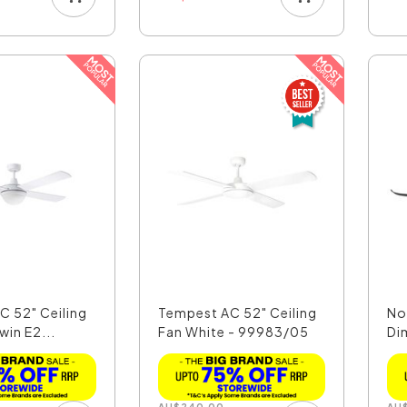
AC 52" Ceiling
Tempest AC 52" Ceiling
No
win E2...
Fan White - 99983/05
Di
Cei