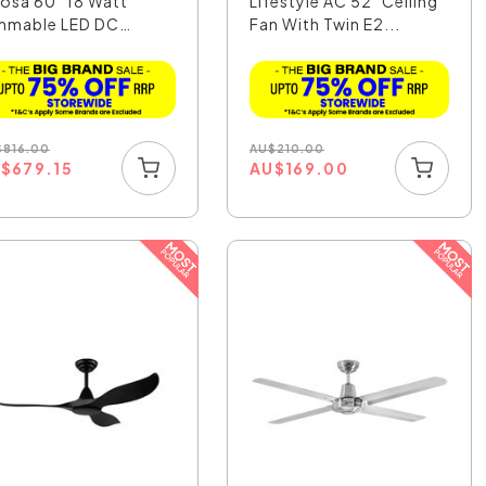
osa 60" 18 Watt
Lifestyle AC 52" Ceiling
mmable LED DC
Fan With Twin E2...
ling...
$
816.00
AU
$
210.00
U
$
679.15
AU
$
169.00