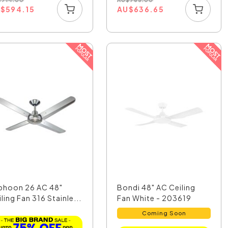
$
714.00
AU
$
765.00
U
$
594.15
AU
$
636.65
phoon 26 AC 48"
Bondi 48" AC Ceiling
ling Fan 316 Stainle...
Fan White - 203619
Coming Soon