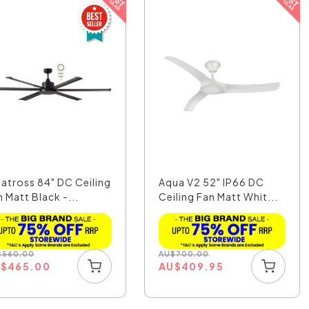
batross 84" DC Ceiling
Aqua V2 52" IP66 DC
 Matt Black -...
Ceiling Fan Matt Whit...
$
560.00
AU
$
700.00
U
$
465.00
AU
$
409.95