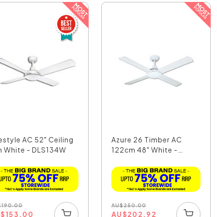
estyle AC 52" Ceiling
Azure 26 Timber AC
n White - DLS134W
122cm 48" White -
AT2610
$
190.00
AU
$
250.00
U
$
153.00
AU
$
202.92