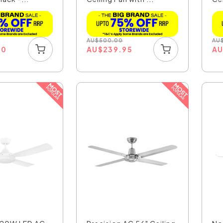
AU
$
500.00
AU
00
AU
$
239.95
A