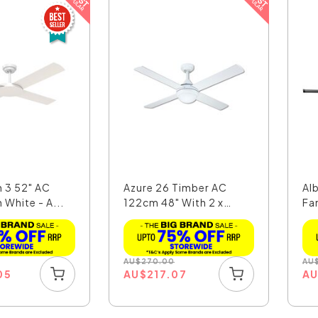
n 3 52" AC
Azure 26 Timber AC
Al
 White - A...
122cm 48" With 2 x
Fan
E27...
AU
$
270.00
AU
05
AU
$
217.07
A