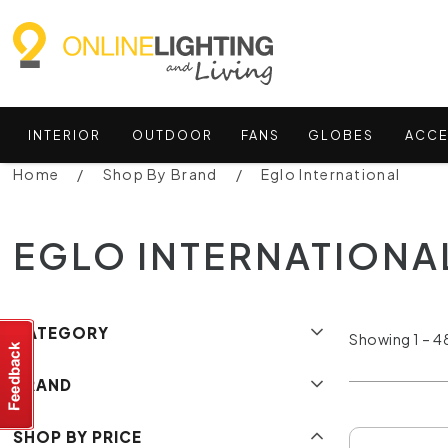
INTERIOR
OUTDOOR
FANS
GLOBES
ACCE
Home
Shop By Brand
Eglo International
EGLO INTERNATIONA
CATEGORY
Showing 1 – 48
BRAND
SHOP BY PRICE