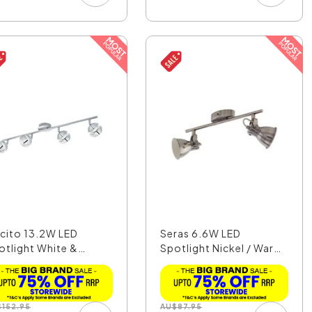
cito 13.2W LED
Seras 6.6W LED
otlight White &
Spotlight Nickel / Warm
rome...
Wh...
$
152.95
AU
$
87.95