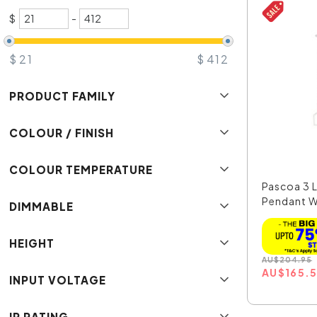
$
-
$
21
$
412
PRODUCT FAMILY
COLOUR / FINISH
COLOUR TEMPERATURE
Pascoa 3 
Pendant W
DIMMABLE
HEIGHT
AU
$
204.95
AU
$
165.
INPUT VOLTAGE
IP RATING