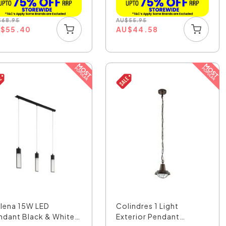
$
68.95
AU
$
55.95
U
$
55.40
AU
$
44.58
lena 15W LED
Colindres 1 Light
ndant Black & White /
Exterior Pendant