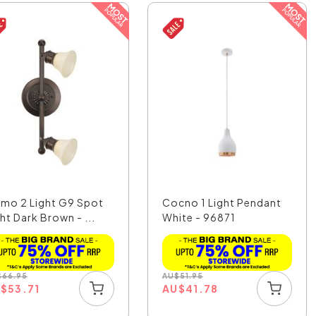
amo 2 Light G9 Spot
Cocno 1 Light Pendant
ht Dark Brown - ...
White - 96871
$
66.95
AU
$
51.95
U
$
53.71
AU
$
41.78