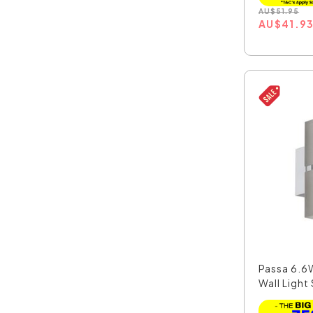
AU
$
51.95
AU
$
41.9
Passa 6.6
Wall Light 