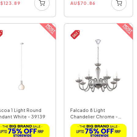
U
$
123.89
AU
$
70.86
scoa 1 Light Round
Falcado 8 Light
ndant White - 39139
Chandelier Chrome -
39118