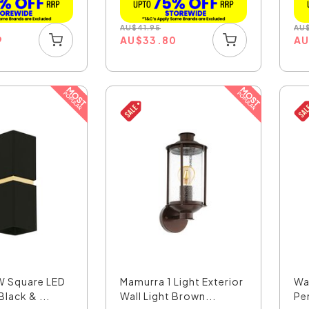
AU
$
41.95
AU
9
AU
$
33.80
A
W Square LED
Mamurra 1 Light Exterior
Wa
Black & ...
Wall Light Brown...
Pe