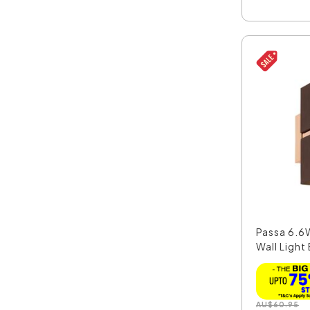
Passa 6.6
Wall Light
AU
$
60.95