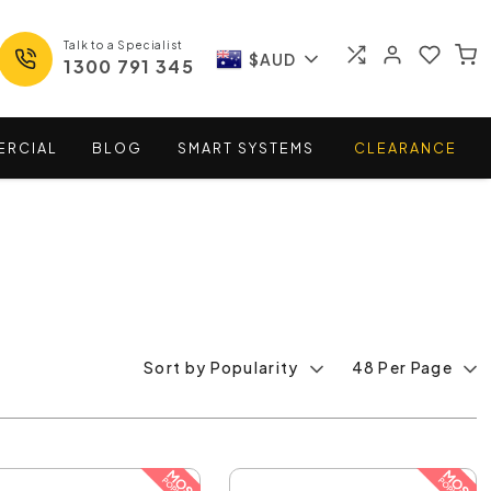
Talk to a Specialist
$AUD
1300 791 345
ERCIAL
BLOG
SMART
SYSTEMS
CLEARANCE
Sort by Popularity
48 Per Page