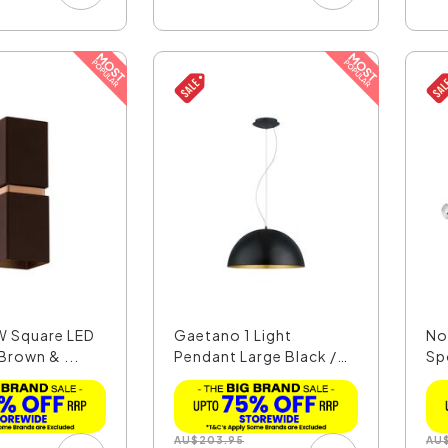
W Square LED
Gaetano 1 Light
No
 Brown & ...
Pendant Large Black /
Sp
Gol...
Ch
AU
$
203.95
AU