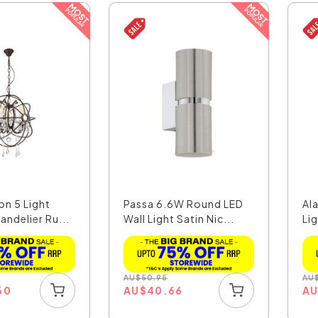
on 5 Light
Passa 6.6W Round LED
Al
andelier Ru...
Wall Light Satin Nic...
Lig
AU
$
50.95
AU
60
AU
$
40.66
A