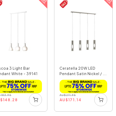
scoa 3 Light Bar
Ceratella 20W LED
ndant White - 39141
Pendant Satin Nickel / ...
$
183.95
AU
$
211.95
U
$
148.28
AU
$
171.14