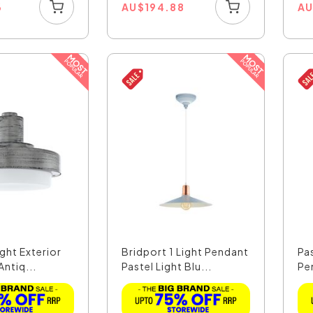
6
AU
$
194.88
A
ight Exterior
Bridport 1 Light Pendant
Pa
Antiq...
Pastel Light Blu...
Pe