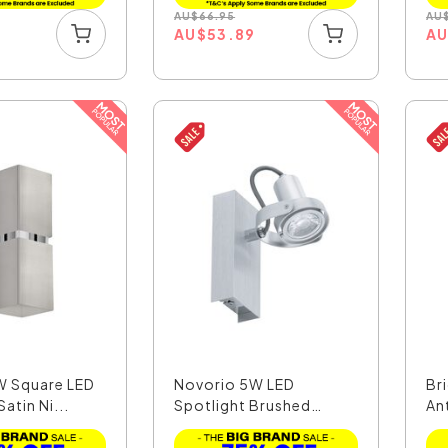
AU
$
66.95
AU
3
AU
$
53.89
A
W Square LED
Novorio 5W LED
Br
Satin Ni...
Spotlight Brushed
An
Aluminiu...