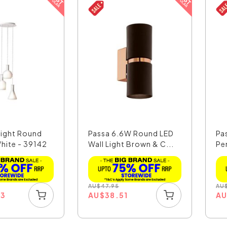
Light Round
Passa 6.6W Round LED
Pa
hite - 39142
Wall Light Brown & C...
Pe
AU
$
47.95
AU
53
AU
$
38.51
A