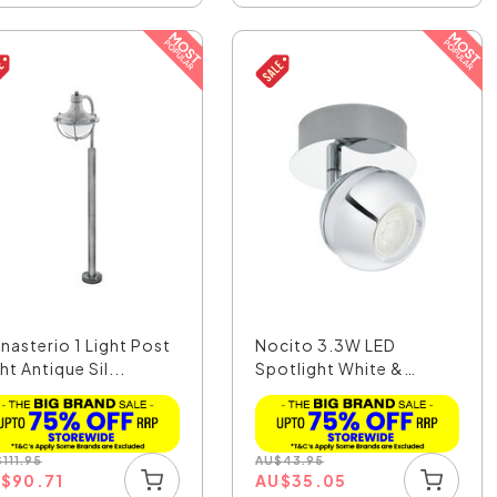
nasterio 1 Light Post
Nocito 3.3W LED
ht Antique Sil...
Spotlight White &
Chrome ...
$
111.95
AU
$
43.95
U
$
90.71
AU
$
35.05