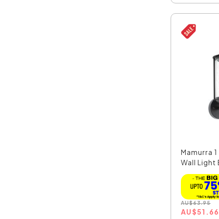
Mamurra 1 
Wall Light 
AU
$
63.95
AU
$
51.6