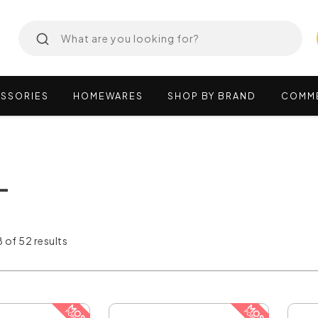
SSORIES
HOMEWARES
SHOP
BY
BRAND
COMM
L
 of 52 results