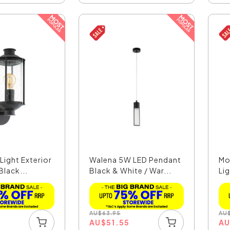
Light Exterior
Walena 5W LED Pendant
Mo
Black...
Black & White / War...
Lig
AU
$
63.95
AU
6
AU
$
51.55
A