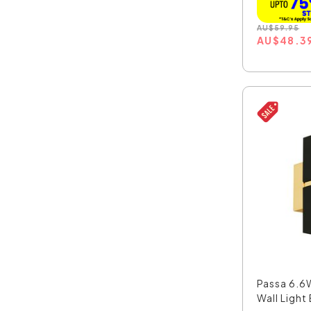
AU
$
59.95
AU
$
48.3
Passa 6.6
Wall Light 