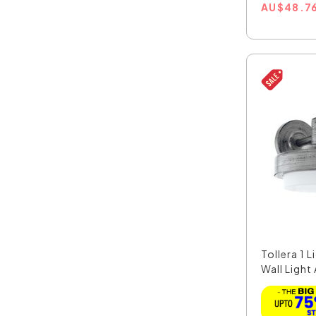
AU
$
48.7
Tollera 1 L
Wall Light 