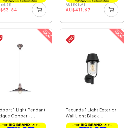
$
66.95
AU
$
508.95
U
$
53.84
AU
$
411.67
idport 1 Light Pendant
Facunda 1 Light Exterior
tique Copper -...
Wall Light Black...