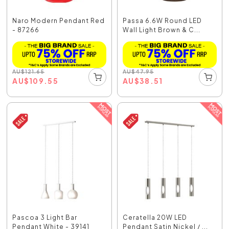
Naro Modern Pendant Red
Passa 6.6W Round LED
- 87266
Wall Light Brown & C...
AU
$
121.65
AU
$
47.95
AU
$
109.55
AU
$
38.51
Pascoa 3 Light Bar
Ceratella 20W LED
Pendant White - 39141
Pendant Satin Nickel / ...