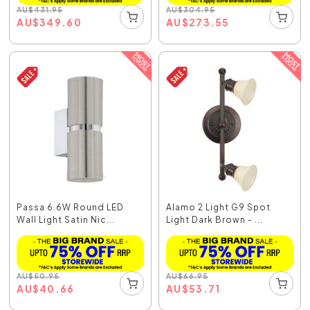
AU
$
431.95
AU
$
304.95
AU
$
349.60
AU
$
273.55
Passa 6.6W Round LED
Alamo 2 Light G9 Spot
Wall Light Satin Nic...
Light Dark Brown - ...
AU
$
50.95
AU
$
66.95
AU
$
40.66
AU
$
53.71