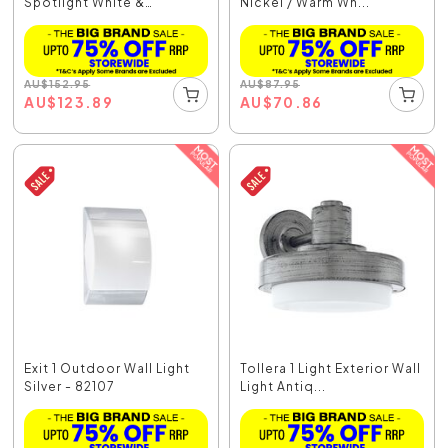
Spotlight White &
Nickel / Warm Wh...
Chrome...
AU
$
152.95
AU
$
87.95
AU
$
123.89
AU
$
70.86
Exit 1 Outdoor Wall Light
Tollera 1 Light Exterior Wall
Silver - 82107
Light Antiq...