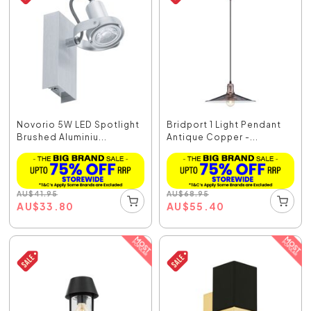
Novorio 5W LED Spotlight
Bridport 1 Light Pendant
Brushed Aluminiu...
Antique Copper -...
AU
$
41.95
AU
$
68.95
AU
$
33.80
AU
$
55.40