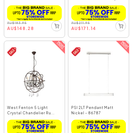
AU
$
183.95
AU
$
211.95
AU
$
148.28
AU
$
171.14
West Fenton 5 Light
PSI 2LT Pendant Matt
Crystal Chandelier Ru...
Nickel - 86787