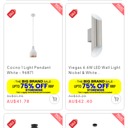
Cocno 1 Light Pendant
Viegas 6.6W LED Wall Light
White - 96871
Nickel & White...
AU
$
51.95
AU
$
53.20
AU
$
41.78
AU
$
42.40