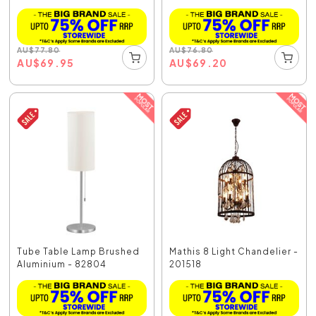
AU
$
77.80
AU
$
76.80
AU
$
69.95
AU
$
69.20
Tube Table Lamp Brushed
Mathis 8 Light Chandelier -
Aluminium - 82804
201518