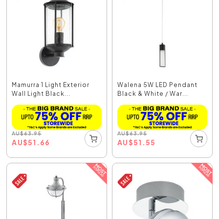
Mamurra 1 Light Exterior
Walena 5W LED Pendant
Wall Light Black...
Black & White / War...
AU
$
63.95
AU
$
63.95
AU
$
51.66
AU
$
51.55