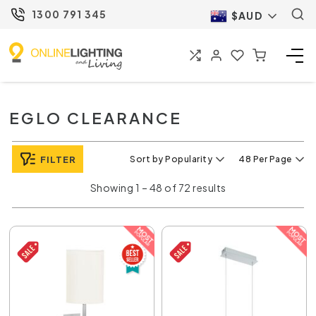
1300 791 345
$AUD
EGLO CLEARANCE
FILTER
Sort by Popularity
48 Per Page
Showing 1 – 48 of 72 results