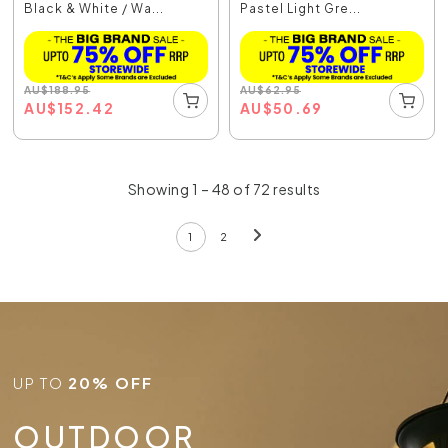
Black & White / Wa...
Pastel Light Gre...
AU
$
188.95
AU
$
62.95
AU
$
152.42
AU
$
50.69
Showing 1 – 48 of 72 results
1
2
UP TO
20% OFF
OUTDOOR