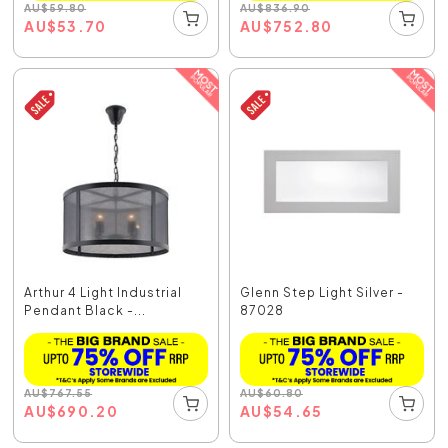
AU
$
59.80
AU
$
836.90
AU
$
53.70
AU
$
752.80
Arthur 4 Light Industrial
Glenn Step Light Silver -
Pendant Black -...
87028
AU
$
767.55
AU
$
60.80
AU
$
690.20
AU
$
54.65