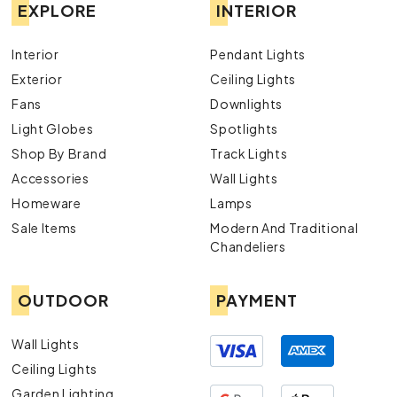
EXPLORE
INTERIOR
Interior
Pendant Lights
Exterior
Ceiling Lights
Fans
Downlights
Light Globes
Spotlights
Shop By Brand
Track Lights
Accessories
Wall Lights
Homeware
Lamps
Sale Items
Modern And Traditional
Chandeliers
OUTDOOR
PAYMENT
Wall Lights
Ceiling Lights
Garden Lighting