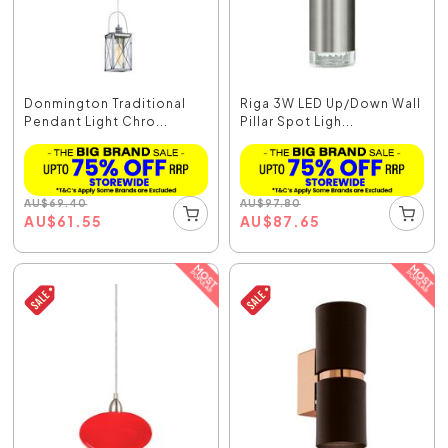
Donmington Traditional
Riga 3W LED Up/Down Wall
Pendant Light Chro...
Pillar Spot Ligh...
AU
$
69.40
AU
$
97.80
AU
$
61.55
AU
$
87.65