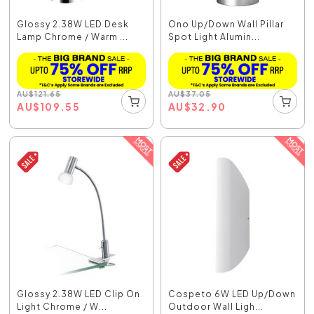
Glossy 2.38W LED Desk
Ono Up/Down Wall Pillar
Lamp Chrome / Warm ...
Spot Light Alumin...
AU
$
121.65
AU
$
37.05
AU
$
109.55
AU
$
32.90
Glossy 2.38W LED Clip On
Cospeto 6W LED Up/Down
Light Chrome / W...
Outdoor Wall Ligh...