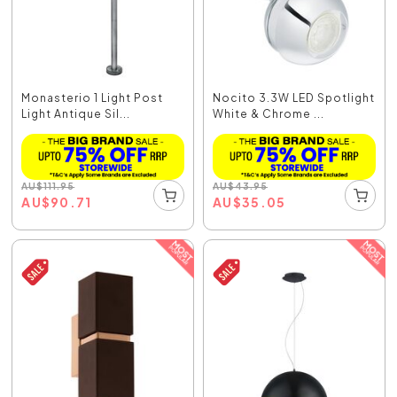
Monasterio 1 Light Post
Nocito 3.3W LED Spotlight
Light Antique Sil...
White & Chrome ...
AU
$
111.95
AU
$
43.95
AU
$
90.71
AU
$
35.05