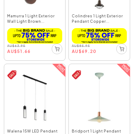
Mamurra 1 Light Exterior
Colindres 1 Light Exterior
Wall Light Brown...
Pendant Copper...
AU
$
63.95
AU
$
85.95
AU
$
51.66
AU
$
69.20
Walena 15W LED Pendant
Bridport 1 Light Pendant