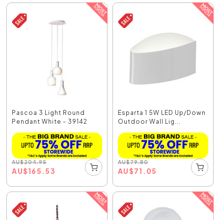
Pascoa 3 Light Round
Esparta 1 5W LED Up/Down
Pendant White - 39142
Outdoor Wall Lig...
AU
$
204.95
AU
$
79.80
AU
$
165.53
AU
$
71.05