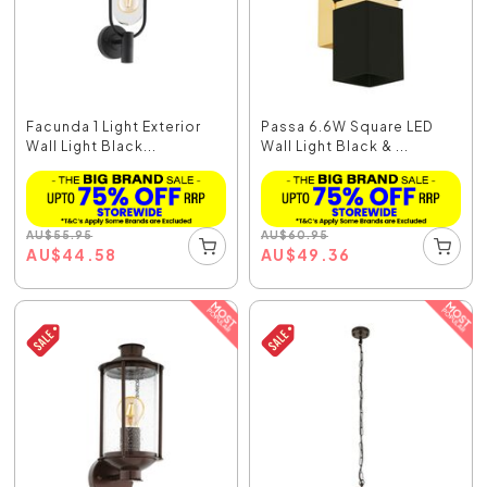
Facunda 1 Light Exterior
Passa 6.6W Square LED
Wall Light Black...
Wall Light Black & ...
AU
$
55.95
AU
$
60.95
AU
$
44.58
AU
$
49.36