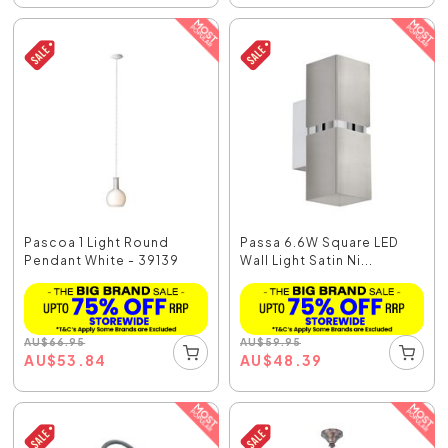
Pascoa 1 Light Round
Passa 6.6W Square LED
Pendant White - 39139
Wall Light Satin Ni...
AU
$
66.95
AU
$
59.95
AU
$
53.84
AU
$
48.39