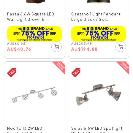
Passa 6.6W Square LED
Gaetano 1 Light Pendant
Wall Light Brown & ...
Large Black / Gol...
AU
$
60.95
AU
$
203.95
AU
$
48.76
AU
$
194.88
Nocito 13.2W LED
Seras 6.6W LED Spotlight