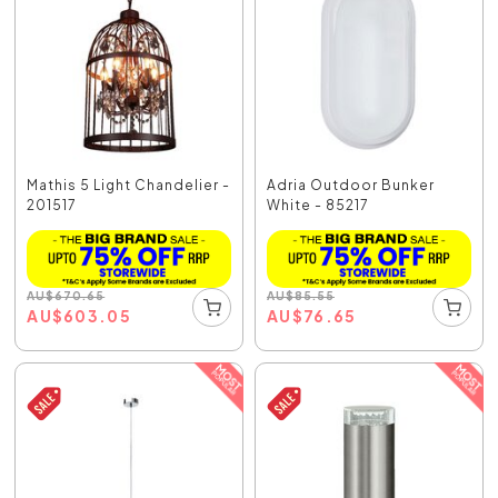
Mathis 5 Light Chandelier -
Adria Outdoor Bunker
201517
White - 85217
AU
$
670.65
AU
$
85.55
AU
$
603.05
AU
$
76.65