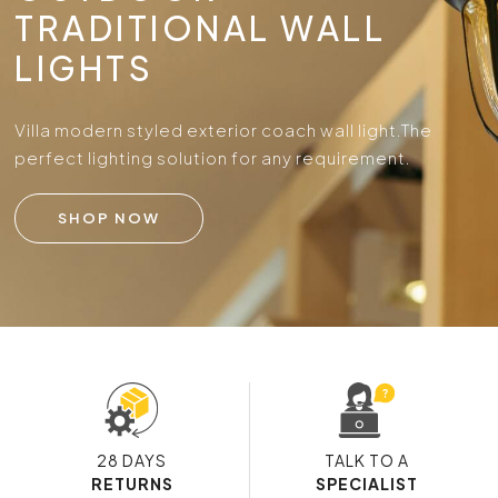
TRADITIONAL WALL
LIGHTS
Villa modern styled exterior coach wall light.
The
perfect lighting solution for any requirement.
SHOP NOW
28 DAYS
TALK TO A
RETURNS
SPECIALIST