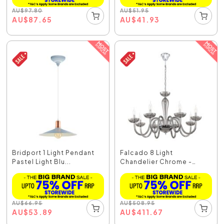
AU
$
97.80
AU
$
51.95
AU
$
87.65
AU
$
41.93
Bridport 1 Light Pendant
Falcado 8 Light
Pastel Light Blu...
Chandelier Chrome -
39118
AU
$
66.95
AU
$
508.95
AU
$
53.89
AU
$
411.67