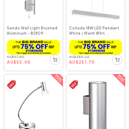
Sendo Wall Light Brushed
Collada 18W LED Pendant
Aluminium - 82809
White / Warm Whit...
AU
$
57.80
AU
$
280.20
AU
$
52.05
AU
$
251.70