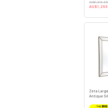
AU
$
1,510.0
AU
$
1,25
Zeta Large
Antique Sil