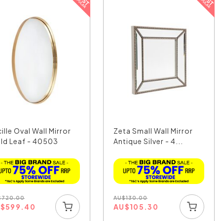
ille Oval Wall Mirror
Zeta Small Wall Mirror
ld Leaf - 40503
Antique Silver - 4...
$
720.00
AU
$
130.00
U
$
599.40
AU
$
105.30