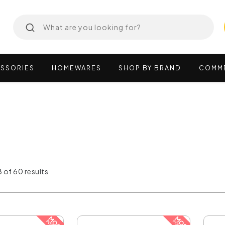
SSORIES
HOMEWARES
SHOP
BY
BRAND
COMM
 of 60 results