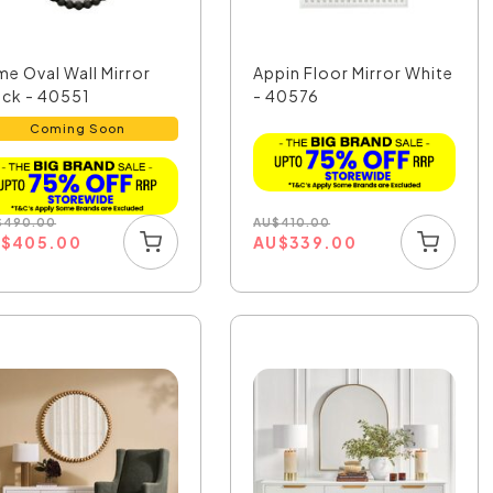
me Oval Wall Mirror
Appin Floor Mirror White
ack - 40551
- 40576
Coming Soon
AU
$
410.00
$
490.00
AU
$
339.00
U
$
405.00