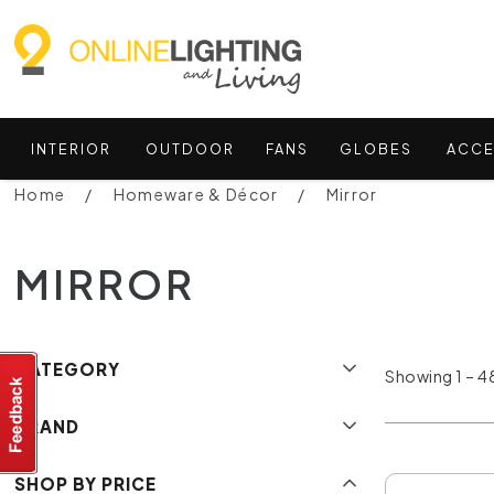
INTERIOR
OUTDOOR
FANS
GLOBES
ACCE
Home
Homeware & Décor
Mirror
MIRROR
CATEGORY
Showing 1 – 48
BRAND
SHOP BY PRICE