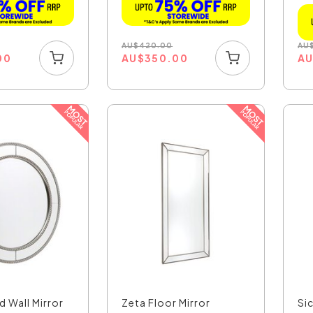
AU
$
420.00
AU
00
AU
$
350.00
A
 Wall Mirror
Zeta Floor Mirror
Sic