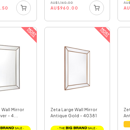
0
AU
$
1,160.00
AU
5.50
AU
$
960.00
A
 Wall Mirror
Zeta Large Wall Mirror
Ze
ver - 4...
Antique Gold - 40381
Ant