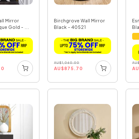
ll Mirror
Birchgrove Wall Mirror
Es
que Gold - ...
Black - 40521
Bl
AU
$
1,060.00
AU
60
AU
$
875.70
A