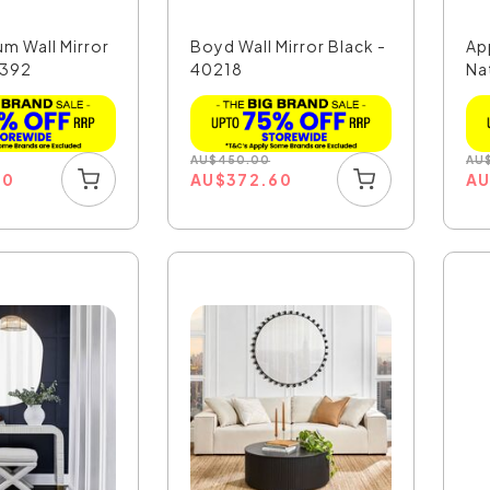
m Wall Mirror
Boyd Wall Mirror Black -
Ap
0392
40218
Na
AU
$
450.00
AU
60
AU
$
372.60
A