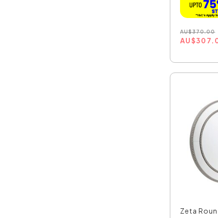
AU
$
370.00
AU
$
307.
Zeta Round