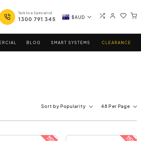
Talk to a Specialist
$AUD
1300 791 345
ERCIAL
BLOG
SMART
SYSTEMS
CLEARANCE
Sort by Popularity
48 Per Page