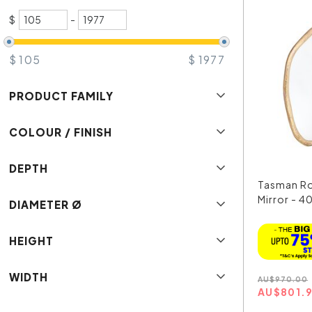
$
-
$
105
$
1977
PRODUCT FAMILY
COLOUR / FINISH
DEPTH
Tasman Ro
Mirror - 4
DIAMETER Ø
HEIGHT
WIDTH
AU
$
970.00
AU
$
801.