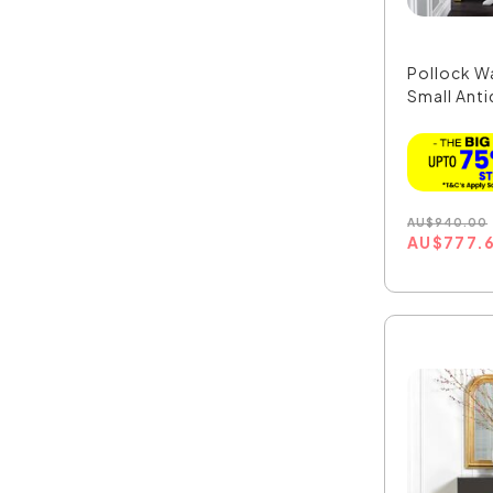
Pollock Wa
Small Anti
AU
$
940.00
AU
$
777.