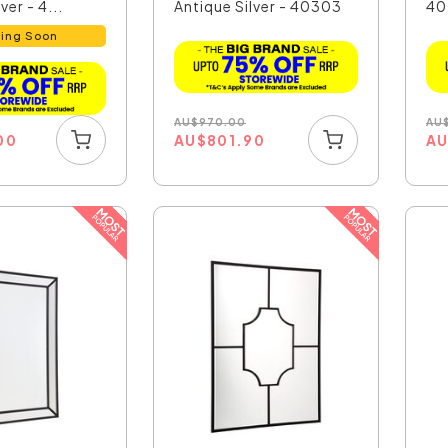
ver - 4...
Antique Silver - 40303
40
ing Soon
AU
$
970.00
AU
AU
$
801.90
A
00