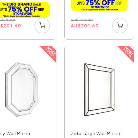
AU
$
250.00
$
250.00
AU
$
201.60
U
$
201.60
ily Wall Mirror -
Zeta Large Wall Mirror