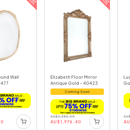
und Wall
Elizabeth Floor Mirror
Luc
0477
Antique Gold - 40423
Go
Coming Soon
AU
AU
$
2,380.00
90
A
AU
$
1,976.40