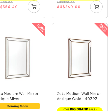
$
430.00
AU
$
320.00
U
$
356.40
AU
$
260.00
ta Medium Wall Mirror
Zeta Medium Wall Mirror
ique Silver - ...
Antique Gold - 40393
Coming Soon