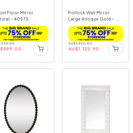
pin Floor Mirror
Pollock Wall Mirror
tural - 40575
Large Antique Gold - ...
$
720.00
AU
$
1,360.00
U
$
599.00
AU
$
1,125.90