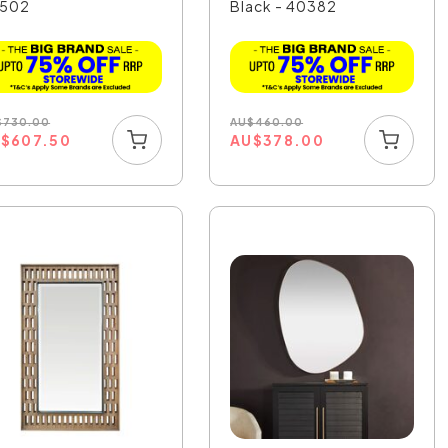
502
Black - 40382
$
730.00
AU
$
460.00
U
$
607.50
AU
$
378.00