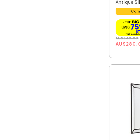
Antique Sil
Com
AU
$
340.00
AU
$
280.