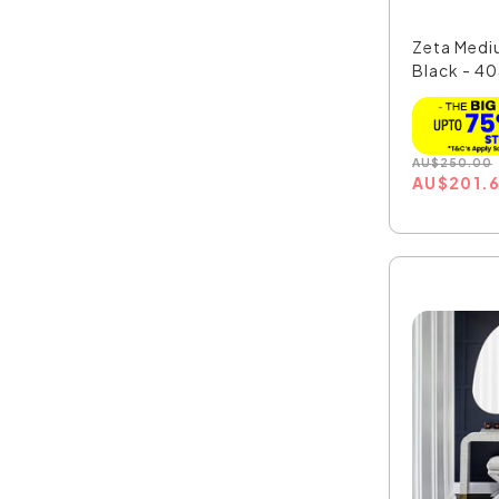
Zeta Mediu
Black - 4
AU
$
250.00
AU
$
201.